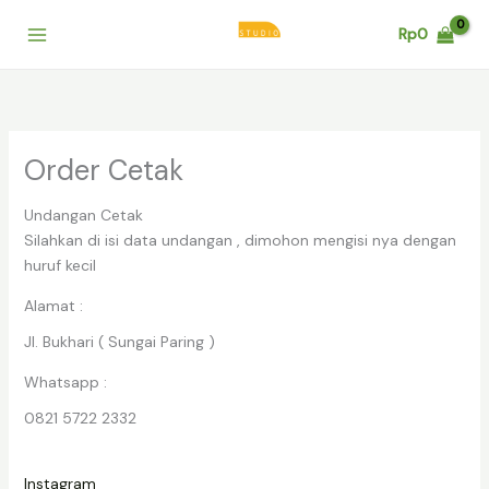
Lewati
Rp
0
ke
konten
Order Cetak
Undangan Cetak
Silahkan di isi data undangan , dimohon mengisi nya dengan
huruf kecil
Alamat :
Jl. Bukhari ( Sungai Paring )
Whatsapp :
0821 5722 2332
Instagram