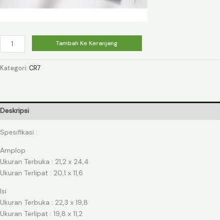
Kuantitas
Tambah Ke Keranjang
CR7
Album
Kategori:
CR7
2
-
27
Deskripsi
Spesifikasi :
Amplop
Ukuran Terbuka : 21,2 x 24,4
Ukuran Terlipat : 20,1 x 11,6
Isi
Ukuran Terbuka : 22,3 x 19,8
Ukuran Terlipat : 19,8 x 11,2