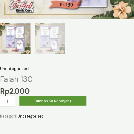
Uncategorized
Falah 130
Rp
2.000
Kuantitas
Tambah Ke Keranjang
Falah
130
Kategori:
Uncategorized