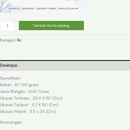
Kuantitas
Tambah Ke Keranjang
RC
05
Kategori:
Rc
Deskripsi
Spesifikasi :
Bahan : BC 150 gram
Jenis Blangko : Soft Cover
Ukuran Terbuka : 20.4 X 19.1 (Cm)
Ukuran Terlipat : 11.2 X 19.1 (Cm)
Ukuran Plastik : 11.5 x 24 (Cm)
Keterangan: