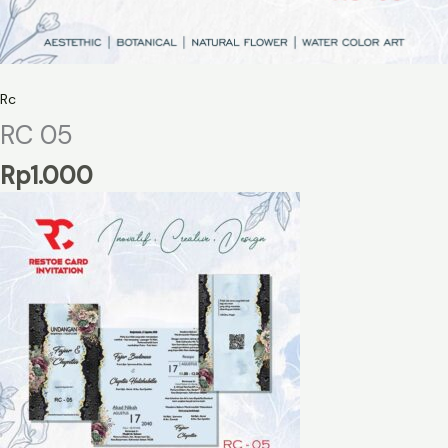
Rc
RC 05
Rp
1.000